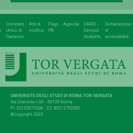
Comitato
Atti di
Pago
Agevola
CARIS -
Dichiarazione
e
Unico di
notifica
PA
Servizio
di
Garanzia
disabilità
accessibilità
UNIVERSITÀ DEGLI STUDI DI ROMA TOR VERGATA
Via Cracovia n.50 - 00133 Roma
P.I. 02133971008 - C.F. 80213750583
©Copyright 2023