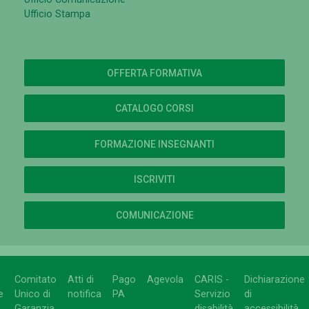
Ufficio Stampa
OFFERTA FORMATIVA
CATALOGO CORSI
FORMAZIONE INSEGNANTI
ISCRIVITI
COMUNICAZIONE
Comitato
Atti di
Pago
Agevola
CARIS -
Dichiarazione
e
Unico di
notifica
PA
Servizio
di
Garanzia
disabilità
accessibilità