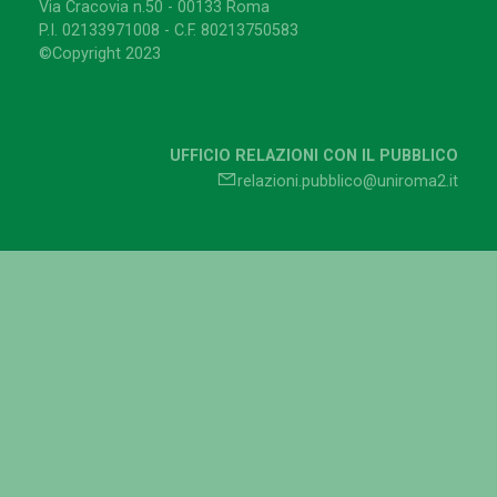
Via Cracovia n.50 - 00133 Roma
P.I. 02133971008 - C.F. 80213750583
©Copyright 2023
UFFICIO RELAZIONI CON IL PUBBLICO
relazioni.pubblico@uniroma2.it