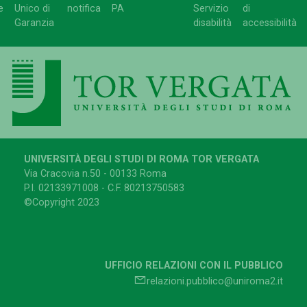
e
Unico di
notifica
PA
Servizio
di
Garanzia
disabilità
accessibilità
UNIVERSITÀ DEGLI STUDI DI ROMA TOR VERGATA
Via Cracovia n.50 - 00133 Roma
P.I. 02133971008 - C.F. 80213750583
©Copyright 2023
UFFICIO RELAZIONI CON IL PUBBLICO
relazioni.pubblico@uniroma2.it