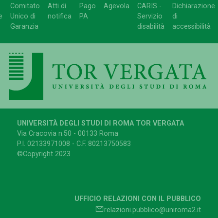
Comitato
Atti di
Pago
Agevola
CARIS -
Dichiarazione
e
Unico di
notifica
PA
Servizio
di
Garanzia
disabilità
accessibilità
UNIVERSITÀ DEGLI STUDI DI ROMA TOR VERGATA
Via Cracovia n.50 - 00133 Roma
P.I. 02133971008 - C.F. 80213750583
©Copyright 2023
UFFICIO RELAZIONI CON IL PUBBLICO
relazioni.pubblico@uniroma2.it