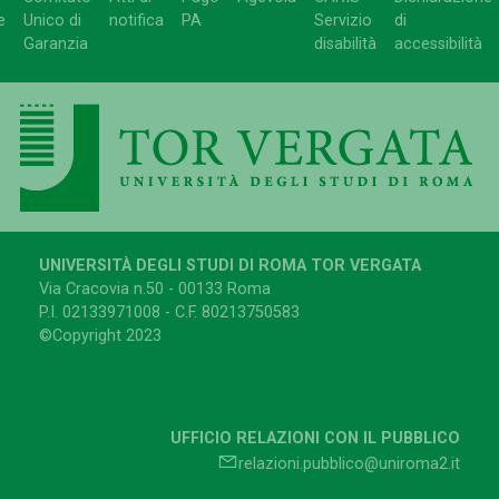
e
Unico di
notifica
PA
Servizio
di
Garanzia
disabilità
accessibilità
UNIVERSITÀ DEGLI STUDI DI ROMA TOR VERGATA
Via Cracovia n.50 - 00133 Roma
P.I. 02133971008 - C.F. 80213750583
©Copyright 2023
UFFICIO RELAZIONI CON IL PUBBLICO
relazioni.pubblico@uniroma2.it