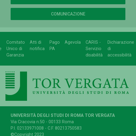
COMUNICAZIONE
Comitato
Atti di
Pago
Agevola
CARIS -
Dichiarazione
e
Unico di
notifica
PA
Servizio
di
Garanzia
disabilità
accessibilità
UNIVERSITÀ DEGLI STUDI DI ROMA TOR VERGATA
Via Cracovia n.50 - 00133 Roma
P.I. 02133971008 - C.F. 80213750583
©Copyright 2023