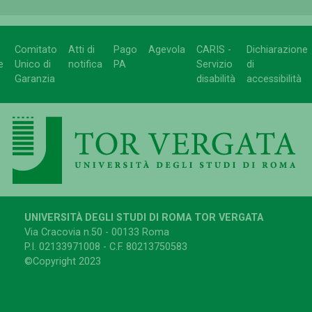
Comitato
Atti di
Pago
Agevola
CARIS -
Dichiarazione
e
Unico di
notifica
PA
Servizio
di
Garanzia
disabilità
accessibilità
UNIVERSITÀ DEGLI STUDI DI ROMA TOR VERGATA
Via Cracovia n.50 - 00133 Roma
P.I. 02133971008 - C.F. 80213750583
©Copyright 2023