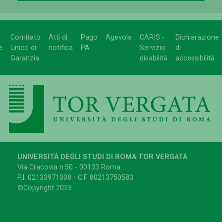
Comitato
Atti di
Pago
Agevola
CARIS -
Dichiarazione
e
Unico di
notifica
PA
Servizio
di
Garanzia
disabilità
accessibilità
UNIVERSITÀ DEGLI STUDI DI ROMA TOR VERGATA
Via Cracovia n.50 - 00133 Roma
P.I. 02133971008 - C.F. 80213750583
©Copyright 2023