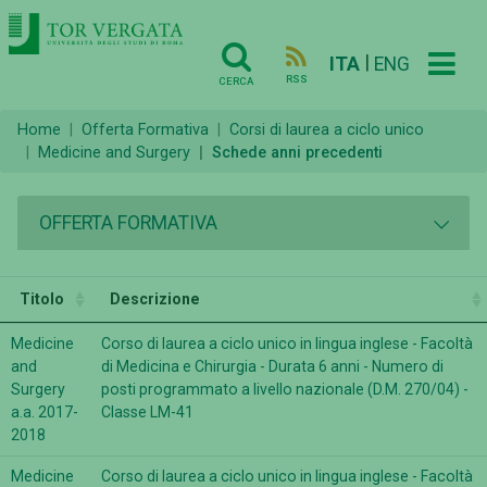
|
ITA
ENG
RSS
CERCA
Home
Offerta Formativa
Corsi di laurea a ciclo unico
Medicine and Surgery
Schede anni precedenti
OFFERTA FORMATIVA
Titolo
Descrizione
Medicine
Corso di laurea a ciclo unico in lingua inglese - Facoltà
and
di Medicina e Chirurgia - Durata 6 anni - Numero di
Surgery
posti programmato a livello nazionale (D.M. 270/04) -
a.a. 2017-
Classe LM-41
2018
Medicine
Corso di laurea a ciclo unico in lingua inglese - Facoltà