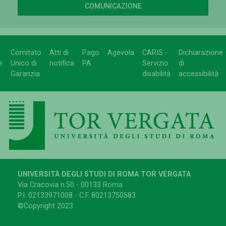
COMUNICAZIONE
Comitato
Atti di
Pago
Agevola
CARIS -
Dichiarazione
e
Unico di
notifica
PA
Servizio
di
Garanzia
disabilità
accessibilità
UNIVERSITÀ DEGLI STUDI DI ROMA TOR VERGATA
Via Cracovia n.50 - 00133 Roma
P.I. 02133971008 - C.F. 80213750583
©Copyright 2023